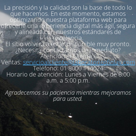
La precisión y la calidad son la base de todo lo
que hacemos. En este momento, estamos
optimizando nuestra plataforma web para
ofrecerle una experiencia digital más ágil, segura
y alineada con nuestros estándares de
excelencia.
El sitio volverá a estar disponible muy pronto.
¿Necesita contactarnos de inmediato?
Atención al Cliente /
Ventas:
servicioalcliente@laboratoriosfinlay.com
Teléfono:
01 8000 114024
Horario de atención:
Lunes a Viernes de 8:00
a.m. a 5:00 p.m.
Agradecemos su paciencia mientras mejoramos
para usted.