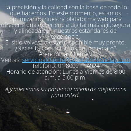
La precisión y la calidad son la base de todo lo
que hacemos. En este momento, estamos
optimizando nuestra plataforma web para
ofrecerle una experiencia digital más ágil, segura
y alineada con nuestros estándares de
excelencia.
El sitio volverá a estar disponible muy pronto.
¿Necesita contactarnos de inmediato?
Atención al Cliente /
Ventas:
servicioalcliente@laboratoriosfinlay.com
Teléfono:
01 8000 114024
Horario de atención:
Lunes a Viernes de 8:00
a.m. a 5:00 p.m.
Agradecemos su paciencia mientras mejoramos
para usted.